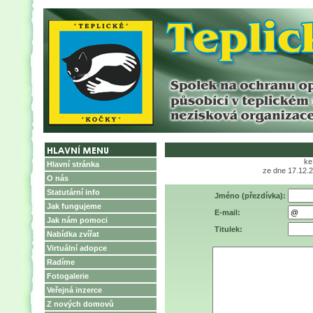
ke
Hlavní stránka
ze dne 17.12.2
O nás
Statutární info
Jméno (přezdívka):
Jak fungujeme
E-mail:
Jak nám pomoci
Titulek:
Nabídka zvířat
Virtuální adopce
Radíme
Fotogalerie
Veřejná inzerce
Z nových domovů