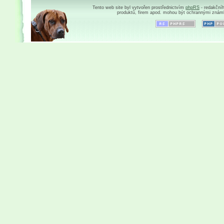
Tento web site byl vytvořen prostřednictvím
phpRS
- redakční
produktů, firem apod. mohou být ochrannými znám