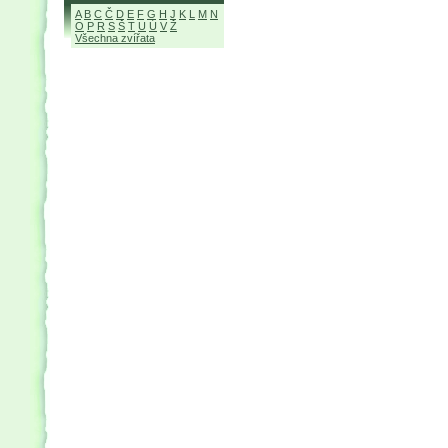
A
B
C
Č
D
E
F
G
H
J
K
L
M
N
O
P
R
S
Š
T
U
Ú
V
Ž
Všechna zvířata