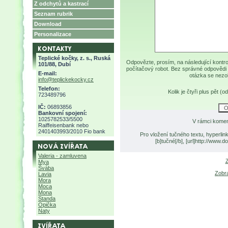
Z odchytů a kastrací
Seznam rubrik
Download
Personalizace
Teplické kočky, z. s., Ruská
Odpovězte, prosím, na následující kontro
101/88, Dubí
počítačový robot. Bez správné odpovědi 
E-mail:
otázka se nezo
info@teplickekocky.cz
Telefon:
Kolik je čtyři plus pět 
723489796
IČ:
06893856
Bankovní spojení:
1025782533/5500
V rámci komen
Raiffeisenbank nebo
2401403993/2010 Fio bank
Pro vložení tučného textu, hyperlin
[b]tučné[/b], [url]http://www
Valeria - zamluvena
Z
Mya
Švába
Zobr
Lavia
Mora
Moca
Mona
Standa
Opička
Naty