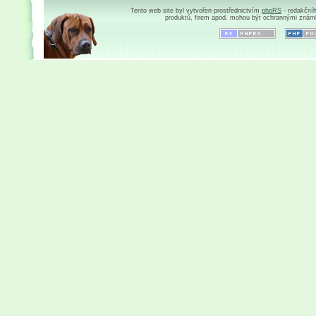
Tento web site byl vytvořen prostřednictvím
phpRS
- redakční
produktů, firem apod. mohou být ochrannými znám