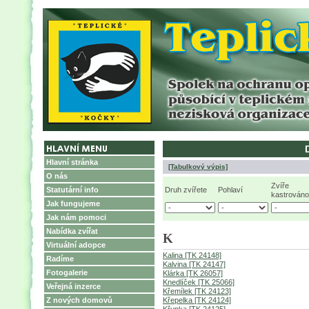
Hlavní stránka
[Tabulkový výpis]
O nás
Zvíře
Statutární info
Druh zvířete
Pohlaví
kastrováno
Jak fungujeme
Jak nám pomoci
Nabídka zvířat
K
Virtuální adopce
Kalina [TK 24148]
Radíme
Kalvina [TK 24147]
Fotogalerie
Klárka [TK 26057]
Knedlíček [TK 25066]
Veřejná inzerce
Křemílek [TK 24123]
Z nových domovů
Křepelka [TK 24124]