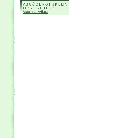
A
B
C
Č
D
E
F
G
H
J
K
L
M
N
O
P
R
S
Š
T
U
Ú
V
Ž
Všechna zvířata