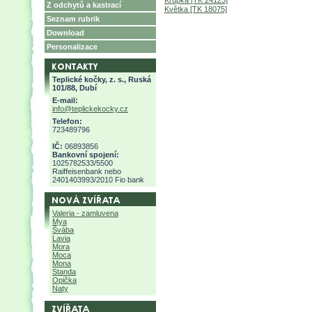
Křupka [TK 24125]
Z odchytů a kastrací
Květka [TK 18075]
Seznam rubrik
Download
Personalizace
Teplické kočky, z. s., Ruská
101/88, Dubí
E-mail:
info@teplickekocky.cz
Telefon:
723489796
IČ:
06893856
Bankovní spojení:
1025782533/5500
Raiffeisenbank nebo
2401403993/2010 Fio bank
Valeria - zamluvena
Mya
Švába
Lavia
Mora
Moca
Mona
Standa
Opička
Naty