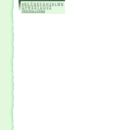
A
B
C
Č
D
E
F
G
H
J
K
L
M
N
O
P
R
S
Š
T
U
Ú
V
Ž
Všechna zvířata