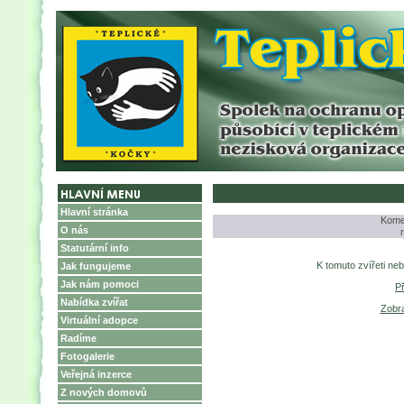
Hlavní stránka
Komen
O nás
Statutární info
K tomuto zvířeti ne
Jak fungujeme
Jak nám pomoci
P
Nabídka zvířat
Zobra
Virtuální adopce
Radíme
Fotogalerie
Veřejná inzerce
Z nových domovů