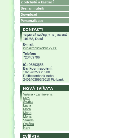
Z odchytů a kastrací
Seznam rubrik
Download
Personalizace
Teplické kočky, z. s., Ruská
101/88, Dubí
E-mail:
info@teplickekocky.cz
Telefon:
723489796
IČ:
06893856
Bankovní spojení:
1025782533/5500
Raiffeisenbank nebo
2401403993/2010 Fio bank
Valeria - zamluvena
Mya
Švába
Lavia
Mora
Moca
Mona
Standa
Opička
Naty