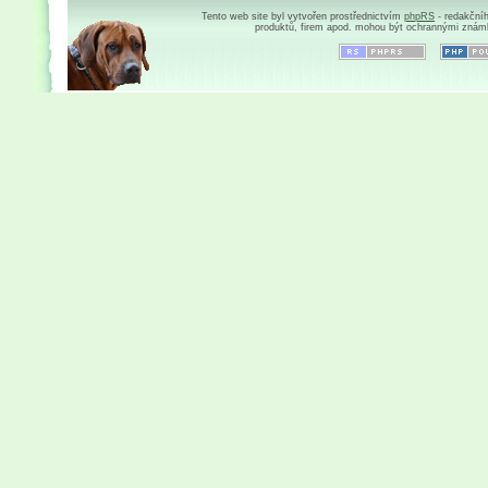
Tento web site byl vytvořen prostřednictvím
phpRS
- redakční
produktů, firem apod. mohou být ochrannými znám