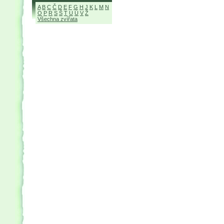
A
B
C
Č
D
E
F
G
H
J
K
L
M
N
O
P
R
S
Š
T
U
Ú
V
Ž
Všechna zvířata