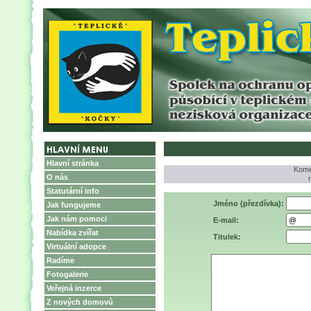
Hlavní stránka
Komen
O nás
Statutární info
Jméno (přezdívka):
Jak fungujeme
Jak nám pomoci
E-mail:
Nabídka zvířat
Titulek:
Virtuální adopce
Radíme
Fotogalerie
Veřejná inzerce
Z nových domovů