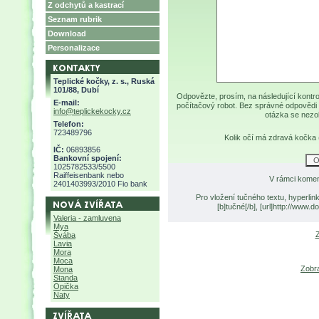
Z odchytů a kastrací
Seznam rubrik
Download
Personalizace
Teplické kočky, z. s., Ruská
101/88, Dubí
Odpovězte, prosím, na následující kontro
E-mail:
počítačový robot. Bez správné odpovědi 
info@teplickekocky.cz
otázka se nezo
Telefon:
723489796
Kolik očí má zdravá kočka
IČ:
06893856
Bankovní spojení:
1025782533/5500
Raiffeisenbank nebo
V rámci komen
2401403993/2010 Fio bank
Pro vložení tučného textu, hyperlin
[b]tučné[/b], [url]http://www
Valeria - zamluvena
Mya
Z
Švába
Lavia
Mora
Moca
Zobra
Mona
Standa
Opička
Naty