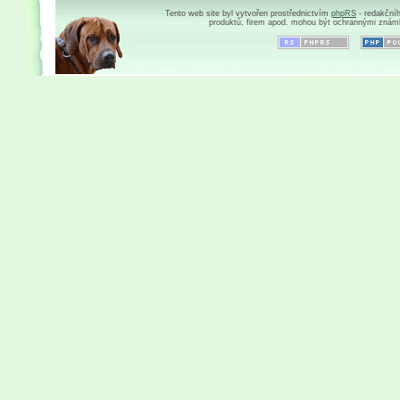
Tento web site byl vytvořen prostřednictvím
phpRS
- redakční
produktů, firem apod. mohou být ochrannými znám