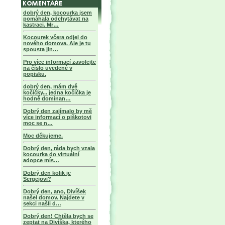
dobrý den, kocourka jsem
pomáhala odchytávat na
kastraci. Mr…
Kocourek včera odjel do
nového domova. Ale je tu
spousta jin…
Pro více informací zavolejte
na číslo uvedené v
popisku.
dobrý den, mám dvě
kočičky... jedna kočička je
hodně dominan…
Dobrý den zajímalo by mě
více informací o piškotovi
moc se n…
Moc děkujeme.
Dobrý den, ráda bych vzala
kocourka do virtuální
adopce mís…
Dobrý den kolik je
Sergejovi?
Dobrý den, ano, Divíšek
našel domov. Najdete v
sekci našli d…
Dobrý den! Chtěla bych se
zeptat na Divíška, kterého