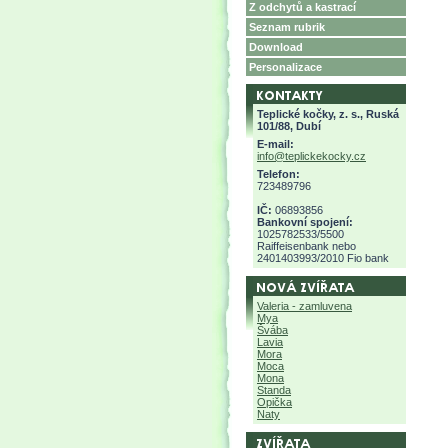
Z odchytů a kastrací
Seznam rubrik
Download
Personalizace
Teplické kočky, z. s., Ruská
101/88, Dubí
E-mail:
info@teplickekocky.cz
Telefon:
723489796
IČ:
06893856
Bankovní spojení:
1025782533/5500
Raiffeisenbank nebo
2401403993/2010 Fio bank
Valeria - zamluvena
Mya
Švába
Lavia
Mora
Moca
Mona
Standa
Opička
Naty