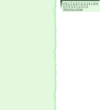
A
B
C
Č
D
E
F
G
H
J
K
L
M
N
O
P
R
S
Š
T
U
Ú
V
Ž
Všechna zvířata