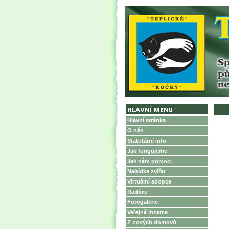
Hlavní stránka
O nás
Statutární info
Jak fungujeme
Jak nám pomoci
Nabídka zvířat
Virtuální adopce
Radíme
Fotogalerie
Veřejná inzerce
Z nových domovů