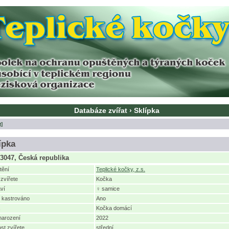
Databáze zvířat › Sklípka
t]
ípka
3047, Česká republika
tění
Teplické kočky, z.s.
zvířete
Kočka
ví
♀ samice
e kastrováno
Ano
Kočka domácí
narození
2022
ost zvířete
střední