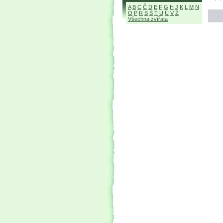
A
B
C
Č
D
E
F
G
H
J
K
L
M
N
O
P
R
S
Š
T
U
Ú
V
Ž
Všechna zvířata