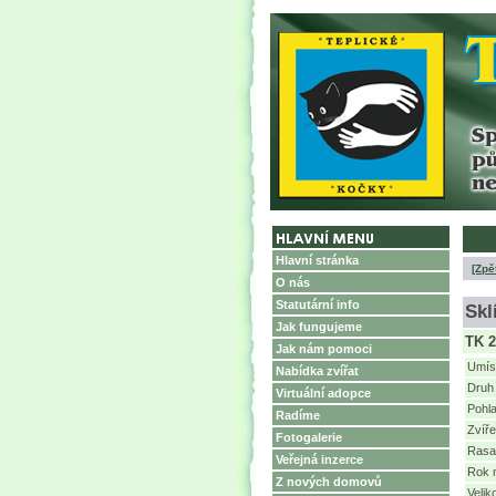
Hlavní stránka
[Zpě
O nás
Statutární info
Skl
Jak fungujeme
TK 2
Jak nám pomoci
Umís
Nabídka zvířat
Druh 
Virtuální adopce
Pohla
Radíme
Zvíř
Fotogalerie
Rasa
Veřejná inzerce
Rok 
Z nových domovů
Velik