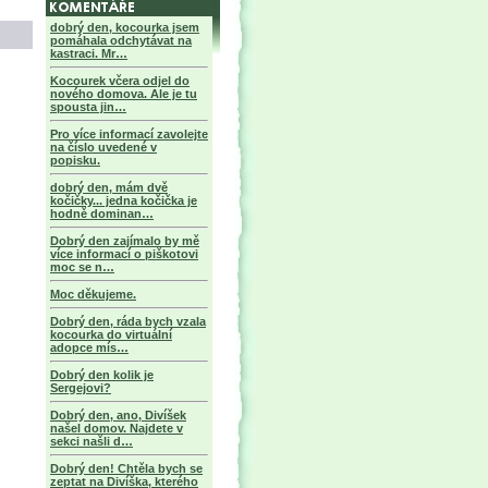
dobrý den, kocourka jsem
pomáhala odchytávat na
kastraci. Mr…
Kocourek včera odjel do
nového domova. Ale je tu
spousta jin…
Pro více informací zavolejte
na číslo uvedené v
popisku.
dobrý den, mám dvě
kočičky... jedna kočička je
hodně dominan…
Dobrý den zajímalo by mě
více informací o piškotovi
moc se n…
Moc děkujeme.
Dobrý den, ráda bych vzala
kocourka do virtuální
adopce mís…
Dobrý den kolik je
Sergejovi?
Dobrý den, ano, Divíšek
našel domov. Najdete v
sekci našli d…
Dobrý den! Chtěla bych se
zeptat na Divíška, kterého