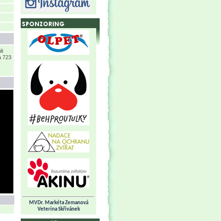
li
a 723
MVDr. Markéta Zemanová
Veterina Skřivánek