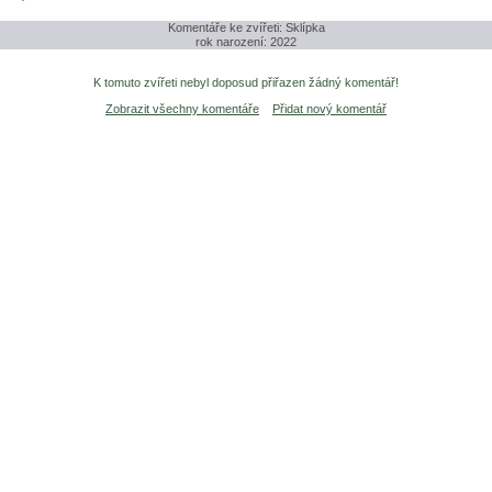
Komentáře ke zvířeti: Sklípka
rok narození: 2022
K tomuto zvířeti nebyl doposud přiřazen žádný komentář!
Zobrazit všechny komentáře
Přidat nový komentář