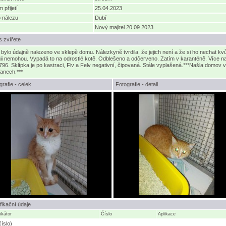
 přijetí
25.04.2023
 nálezu
Dubí
Nový majitel 20.09.2023
s zvířete
 bylo údajně nalezeno ve sklepě domu. Nálezkyně tvrdila, že jejich není a že si ho nechat kvů
gii nemohou. Vypadá to na odrostlé kotě. Odblešeno a odčerveno. Zatím v karanténě. Více n
796. Sklípka je po kastraci, Fiv a Felv negativní, čipovaná. Stále vyplašená.***Našla domov v
anech.***
grafie - celek
Fotografie - detail
ifikační údaje
fikátor
Číslo
Aplikace
číslo)