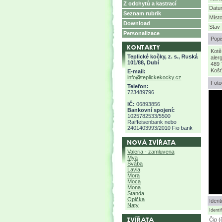
Z odchytů a kastrací
Datum
Seznam rubrik
Místo
Download
Stav
Personalizace
Popi
Kotě
Teplické kočky, z. s., Ruská
aler
101/88, Dubí
489 
Košť
E-mail:
info@teplickekocky.cz
Foto
Telefon:
723489796
IČ:
06893856
Bankovní spojení:
1025782533/5500
Raiffeisenbank nebo
2401403993/2010 Fio bank
Valeria - zamluvena
Mya
Švába
Lavia
Mora
Moca
Mona
Standa
Opička
Ident
Naty
Identi
Čip (