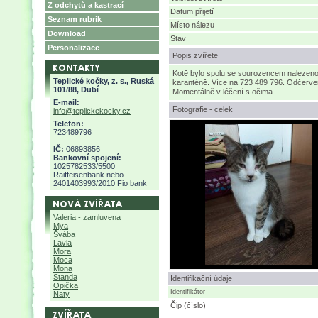
Z odchytů a kastrací
Datum přijetí
Seznam rubrik
Místo nálezu
Download
Stav
Personalizace
Popis zvířete
Kotě bylo spolu se sourozencem nalezeno
Teplické kočky, z. s., Ruská
karanténě. Více na 723 489 796. Odčerveni,
101/88, Dubí
Momentálně v léčení s očima.
E-mail:
Fotografie - celek
info@teplickekocky.cz
Telefon:
723489796
IČ:
06893856
Bankovní spojení:
1025782533/5500
Raiffeisenbank nebo
2401403993/2010 Fio bank
Valeria - zamluvena
Mya
Švába
Lavia
Mora
Moca
Mona
Standa
Identifikační údaje
Opička
Identifikátor
Naty
Čip (číslo)