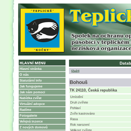
Datab
Hlavní stránka
[Zpět]
O nás
Statutární info
Bohouš
Jak fungujeme
TK 24110, Česká republika
Jak nám pomoci
Umístění
Nabídka zvířat
Druh zvířete
Virtuální adopce
Pohlaví
Radíme
Zvíře kastrováno
Fotogalerie
Rasa
Veřejná inzerce
Rok narození
Z nových domovů
Velikost zvířete