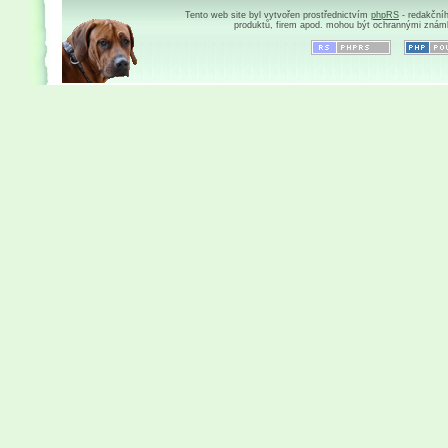
Tento web site byl vytvořen prostřednictvím
phpRS
- redakční
produktů, firem apod. mohou být ochrannými znám