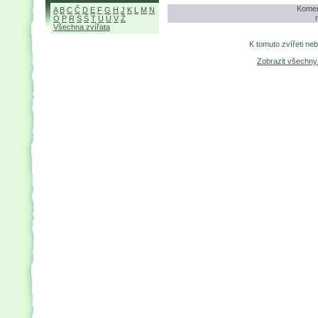
Komen
A
B
C
Č
D
E
F
G
H
J
K
L
M
N
O
P
R
S
Š
T
U
Ú
V
Ž
Všechna zvířata
K tomuto zvířeti ne
Zobrazit všechn