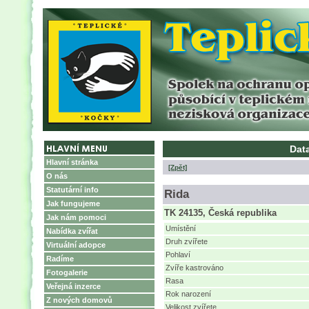
Data
Hlavní stránka
[Zpět]
O nás
Statutární info
Rida
Jak fungujeme
TK 24135, Česká republika
Jak nám pomoci
Umístění
Nabídka zvířat
Druh zvířete
Virtuální adopce
Pohlaví
Radíme
Zvíře kastrováno
Fotogalerie
Rasa
Veřejná inzerce
Rok narození
Z nových domovů
Velikost zvířete