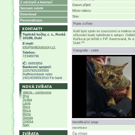
Z odchytů a kastrací
Datum přijetí
Seznam rubrik
Místo nálezu
Download
Stav
Personalizace
Popis zvířete
Kotě bylo spolu se sourozenci a matkou o
Teplické kočky, z. s., Ruská
očkování bude nabídnuto k adopci. Odbleš
101/88, Dubí
Kočka je po lečbě s FIP. Kastrovaná, fiv a
Dubí.***
E-mail:
info@teplickekocky.cz
Fotografie - celek
Telefon:
723489796
IČ:
06893856
Bankovní spojení:
1025782533/5500
Raiffeisenbank nebo
2401403993/2010 Fio bank
Valeria - zamluvena
Mya
Švába
Lavia
Mora
Moca
Mona
Standa
Opička
Identifikační údaje
Naty
Identifikátor
Čip (číslo)