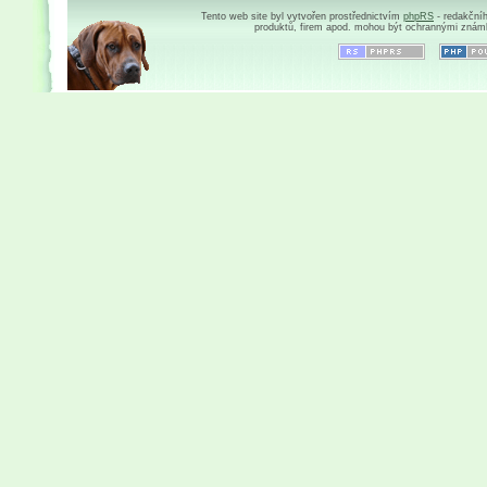
Tento web site byl vytvořen prostřednictvím
phpRS
- redakční
produktů, firem apod. mohou být ochrannými znám