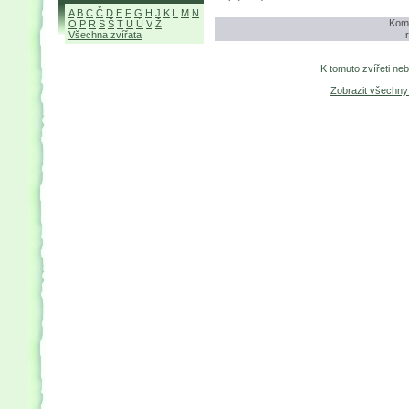
A
B
C
Č
D
E
F
G
H
J
K
L
M
N
Kome
O
P
R
S
Š
T
U
Ú
V
Ž
Všechna zvířata
K tomuto zvířeti ne
Zobrazit všechn