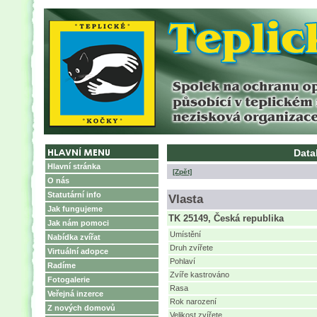
Datab
Hlavní stránka
[Zpět]
O nás
Statutární info
Vlasta
Jak fungujeme
TK 25149, Česká republika
Jak nám pomoci
Umístění
Nabídka zvířat
Druh zvířete
Virtuální adopce
Pohlaví
Radíme
Zvíře kastrováno
Fotogalerie
Rasa
Veřejná inzerce
Rok narození
Z nových domovů
Velikost zvířete