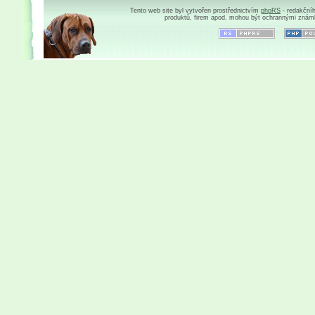
Tento web site byl vytvořen prostřednictvím
phpRS
- redakční
produktů, firem apod. mohou být ochrannými znám