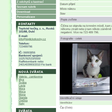
Z odchytů a kastrací
Datum přijetí
Seznam rubrik
Místo nálezu
Download
Stav
Personalizace
Popis zvířete
Čičina se objevila na krmném místě, kam al
Teplické kočky, z. s., Ruská
někomu ztratil nebo ji tam někdo záměrně 
101/88, Dubí
negativní. Více na 723 489 796.
E-mail:
Fotografie - celek
info@teplickekocky.cz
Telefon:
723489796
IČ:
06893856
Bankovní spojení:
1025782533/5500
Raiffeisenbank nebo
2401403993/2010 Fio bank
Valeria - zamluvena
Mya
Švába
Lavia
Mora
Moca
Mona
Standa
Identifikační údaje
Opička
Identifikátor
Naty
Čip (číslo)