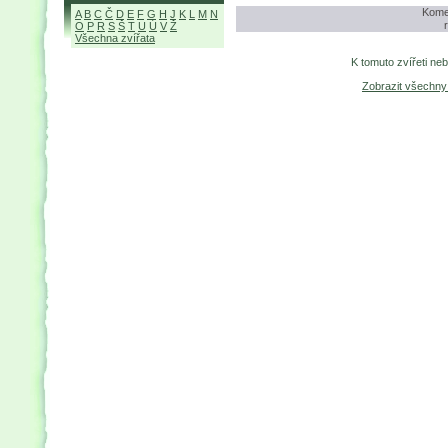
Komen
A
B
C
Č
D
E
F
G
H
J
K
L
M
N
O
P
R
S
Š
T
U
Ú
V
Ž
Všechna zvířata
K tomuto zvířeti ne
Zobrazit všechn