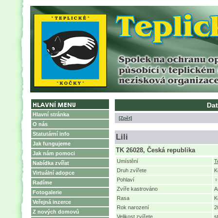
Dat
Hlavní stránka
[Zpět]
O nás
Statutární info
Lili
Jak fungujeme
TK 26028, Česká republika
Jak nám pomoci
Umístění
T
Nabídka zvířat
Druh zvířete
K
Virtuální adopce
Pohlaví
♀
Radíme
Zvíře kastrováno
A
Fotogalerie
Rasa
K
Veřejná inzerce
Rok narození
2
Z nových domovů
Velikost zvířete
s