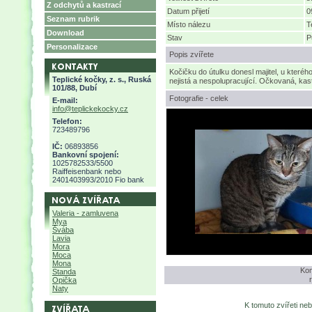
Z odchytů a kastrací
Datum přijetí
0
Seznam rubrik
Místo nálezu
T
Download
Stav
P
Personalizace
Popis zvířete
Kočičku do útulku donesl majitel, u kterého 
Teplické kočky, z. s., Ruská
nejistá a nespolupracující. Očkovaná, kas
101/88, Dubí
Fotografie - celek
E-mail:
info@teplickekocky.cz
Telefon:
723489796
IČ:
06893856
Bankovní spojení:
1025782533/5500
Raiffeisenbank nebo
2401403993/2010 Fio bank
Valeria - zamluvena
Mya
Švába
Lavia
Mora
Moca
Mona
Kom
Standa
Opička
Naty
K tomuto zvířeti ne