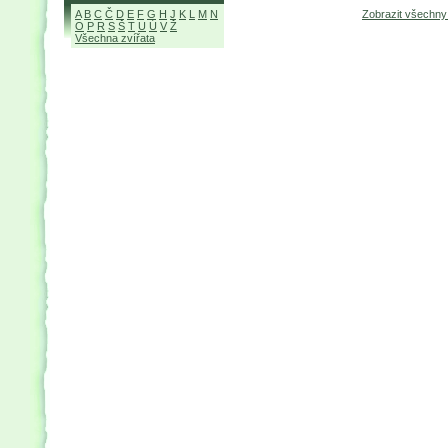
A
B
C
Č
D
E
F
G
H
J
K
L
M
N
Zobrazit všechn
O
P
R
S
Š
T
U
Ú
V
Ž
Všechna zvířata