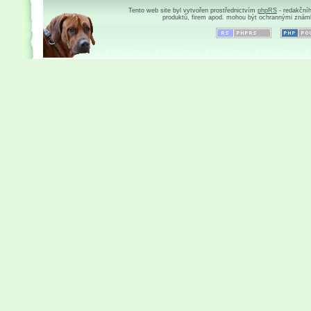
Tento web site byl vytvořen prostřednictvím
phpRS
- redakční
produktů, firem apod. mohou být ochrannými znám