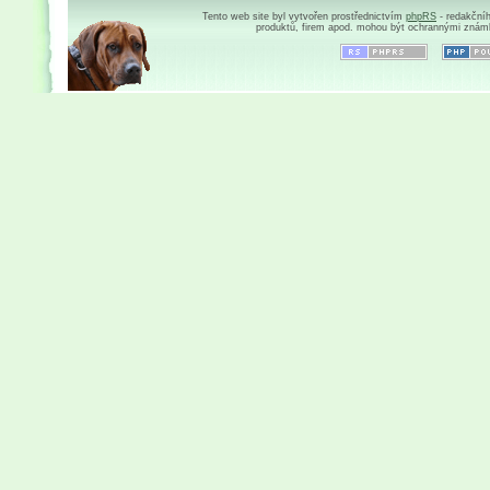
Tento web site byl vytvořen prostřednictvím
phpRS
- redakční
produktů, firem apod. mohou být ochrannými znám