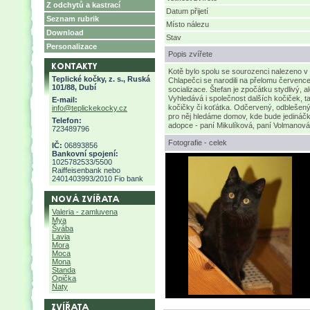
Z odchytů a kastrací
Datum přijetí
Seznam rubrik
Místo nálezu
Download
Stav
Personalizace
Popis zvířete
Kotě bylo spolu se sourozenci nalezeno v
Teplické kočky, z. s., Ruská
Chlapečci se narodili na přelomu červenc
101/88, Dubí
socializace. Štefan je zpočátku stydlivý, 
Vyhledává i společnost dalších kočiček, 
E-mail:
kočičky či koťátka. Odčervený, odblešený
info@teplickekocky.cz
pro něj hledáme domov, kde bude jedináčk
Telefon:
adopce - paní Mikulíková, paní Volmanová
723489796
Fotografie - celek
IČ:
06893856
Bankovní spojení:
1025782533/5500
Raiffeisenbank nebo
2401403993/2010 Fio bank
Valeria - zamluvena
Mya
Švába
Lavia
Mora
Moca
Mona
Standa
Opička
Naty