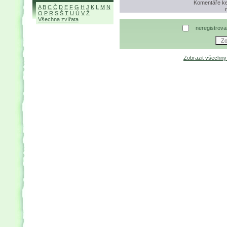
Komentáře ke 
A
B
C
Č
D
E
F
G
H
J
K
L
M
N
O
P
R
S
Š
T
U
Ú
V
Ž
Všechna zvířata
neregistrova
Zobrazit všechn