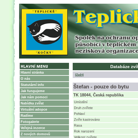
Databáze zvíř
Hlavní stránka
[Zpět]
O nás
Statutární info
Štefan - pouze do bytu
Jak fungujeme
TK 18044, Česká republika
Jak nám pomoci
Umístění
Nabídka zvířat
Druh zvířete
Virtuální adopce
Pohlaví
Radíme
Zvíře kastrováno
Fotogalerie
Rasa
Veřejná inzerce
Rok narození
Z nových domovů
Velikost zvířete